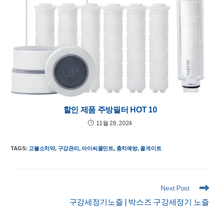
할인 제품 주방필터 HOT 10
11월 28, 2024
TAGS
:
고불소치약
,
구강관리
,
아이씨쿨민트
,
충치예방
,
콜게이트
Read
Next Post
more
구강세정기노즐 | 박스즈 구강세정기 노즐
articles