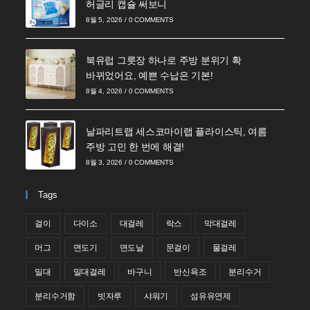
허글리 캡슐 써보니
8월 5, 2026
/
0 COMMENTS
북유럽 그릇장 하나로 주방 분위기 확
바뀌었어요, 예쁜 수납은 기본!
8월 4, 2026
/
0 COMMENTS
날파리트랩 세스코마이랩 플라이스틱, 여름
주방 고민 한 번에 해결!
8월 3, 2026
/
0 COMMENTS
Tags
걸이
다이소
대걸레
락스
막대걸레
머그
면도기
면도날
문걸이
물걸레
밀대
밀대걸레
바구니
반신욕조
분리수거
분리수거함
빗자루
샤워기
섬유유연제