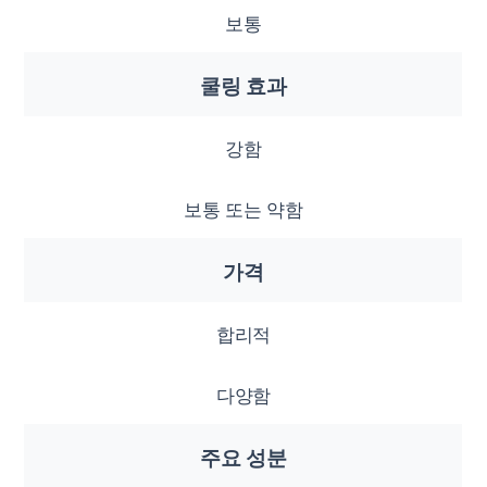
보통
쿨링 효과
강함
보통 또는 약함
가격
합리적
다양함
주요 성분