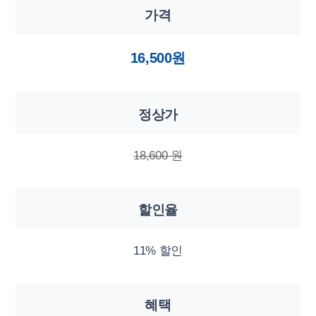
가격
16,500원
정상가
18,600 원
할인율
11% 할인
혜택