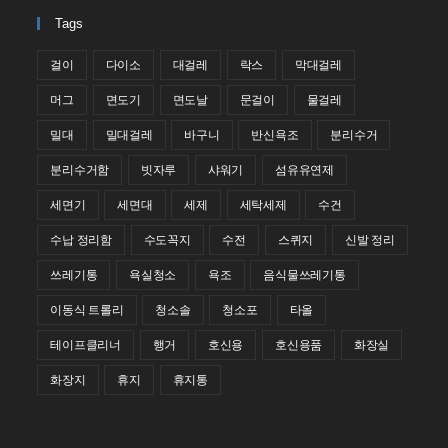
Tags
걸이
다이소
대걸레
락스
막대걸레
머그
면도기
면도날
문걸이
물걸레
밀대
밀대걸레
바구니
반신욕조
분리수거
분리수거함
빗자루
샤워기
섬유유연제
세면기
세면대
세제
세탁세제
수건
수납 정리함
수도꼭지
수전
스퀴지
신발 정리
쓰레기통
욕실청소
욕조
음식물쓰레기통
이동식 트롤리
청소솔
청소포
타올
테이프클리너
행거
호신용
호신용품
화장실
화장지
휴지
휴지통