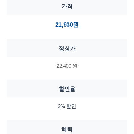
가격
21,930원
정상가
22,400 원
할인율
2% 할인
혜택