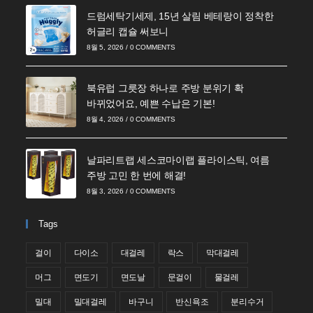
드럼세탁기세제, 15년 살림 베테랑이 정착한
허글리 캡슐 써보니
8월 5, 2026
/
0 COMMENTS
북유럽 그릇장 하나로 주방 분위기 확
바뀌었어요, 예쁜 수납은 기본!
8월 4, 2026
/
0 COMMENTS
날파리트랩 세스코마이랩 플라이스틱, 여름
주방 고민 한 번에 해결!
8월 3, 2026
/
0 COMMENTS
Tags
걸이
다이소
대걸레
락스
막대걸레
머그
면도기
면도날
문걸이
물걸레
밀대
밀대걸레
바구니
반신욕조
분리수거