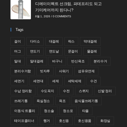
디에이이펙트 선크림, 파데프리도 되고
기미케어까지 된다니?
8월 1, 2026
/
0 COMMENTS
Tags
걸이
다이소
대걸레
락스
막대걸레
머그
면도기
면도날
문걸이
물걸레
밀대
밀대걸레
바구니
반신욕조
분리수거
분리수거함
빗자루
샤워기
섬유유연제
세면기
세면대
세제
세탁세제
수건
수납 정리함
수도꼭지
수전
스퀴지
신발 정리
쓰레기통
욕실청소
욕조
음식물쓰레기통
이동식 트롤리
청소솔
청소포
타올
테이프클리너
행거
호신용
호신용품
화장실