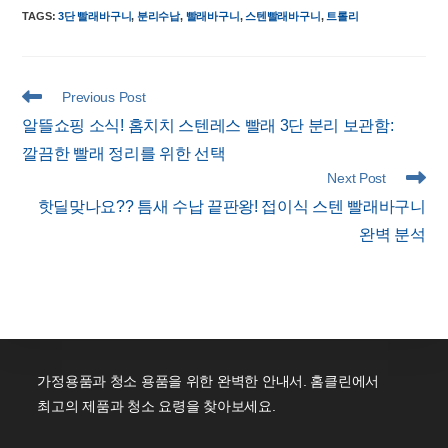
TAGS
:
3단 빨래바구니
,
분리수납
,
빨래바구니
,
스텐빨래바구니
,
트롤리
Read
Previous Post
more
알뜰쇼핑 소식! 홈치치 스텐레스 빨래 3단 분리 보관함:
articles
깔끔한 빨래 정리를 위한 선택
Next Post
핫딜맞나요?? 틈새 수납 끝판왕! 접이식 스텐 빨래바구니
완벽 분석
가정용품과 청소 용품을 위한 완벽한 안내서. 홈클린에서
최고의 제품과 청소 요령을 찾아보세요.