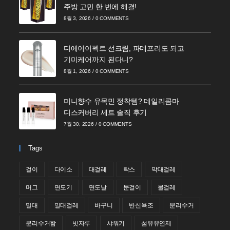
주방 고민 한 번에 해결!
8월 3, 2026
/
0 COMMENTS
디에이이펙트 선크림, 파데프리도 되고
기미케어까지 된다니?
8월 1, 2026
/
0 COMMENTS
미니향수 유목민 정착템? 데일리콤마
디스커버리 세트 솔직 후기
7월 30, 2026
/
0 COMMENTS
Tags
걸이
다이소
대걸레
락스
막대걸레
머그
면도기
면도날
문걸이
물걸레
밀대
밀대걸레
바구니
반신욕조
분리수거
분리수거함
빗자루
샤워기
섬유유연제