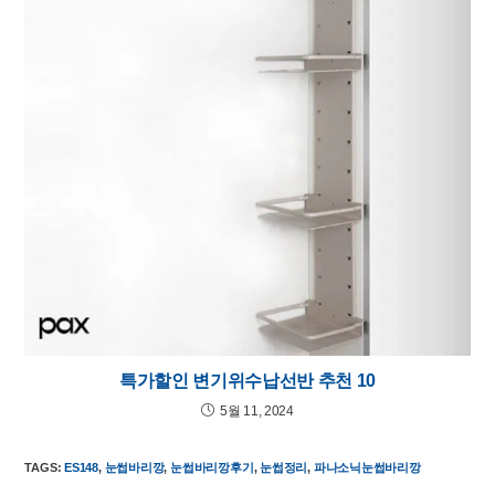
특가할인 변기위수납선반 추천 10
5월 11, 2024
TAGS
:
ES148
,
눈썹바리깡
,
눈썹바리깡후기
,
눈썹정리
,
파나소닉눈썹바리깡