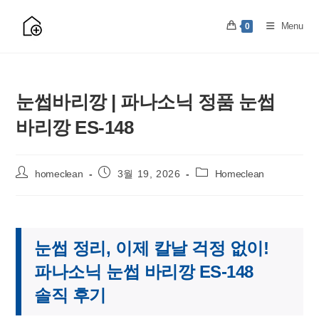
Skip
to
Menu
0
content
눈썹바리깡 | 파나소닉 정품 눈썹
바리깡 ES-148
Post
Post
Post
homeclean
3월 19, 2026
Homeclean
author:
published:
category:
눈썹 정리, 이제 칼날 걱정 없이!
파나소닉 눈썹 바리깡 ES-148
솔직 후기