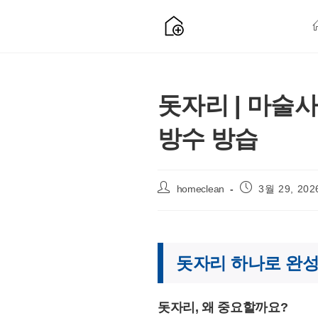
Skip
to
content
돗자리 | 마술
방수 방습
Post
Post
homeclean
3월 29, 202
author:
published:
돗자리 하나로 완성
돗자리, 왜 중요할까요?