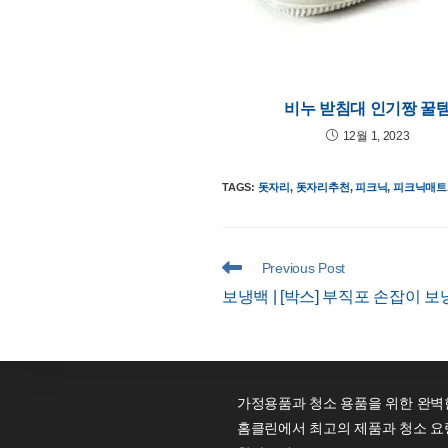
비누 받침대 인기짱 꿀
12월 1, 2023
TAGS
:
돗자리
,
돗자리추천
,
피크닉
,
피크닉매트
Read
Previous Post
more
보냉백 | [박스] 부직포 손잡이 보
articles
가정용품과 청소 용품을 위한 완벽
홈클린에서 최고의 제품과 청소 요