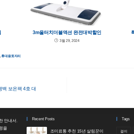
템
3m올터치더블액션 완전대박할인
3월 29, 2024
,
휴대용돗자리
냉백 보온팩 4호 대
Recent Posts
Tags
한 안내서.
령을
조미료통 추천 15년 살림꾼이
걸이