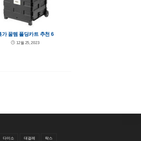
특가 꿀템 폴딩카트 추천 6
12월 25, 2023
다이소
대걸레
락스