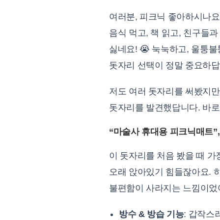
여러분, 피크닉 좋아하시나요?
음식 먹고, 책 읽고, 친구들
싫네요! 😭 눅눅하고, 울퉁
돗자리 선택이 정말 중요하답
저도 여러 돗자리를 써봤지만,
돗자리를 발견했답니다. 바로 
“마술사 휴대용 피크닉매트”
이 돗자리를 처음 봤을 때 가
오래 앉아있기 힘들잖아요. 
불편함이 사라지는 느낌이었어
방수 & 방습 기능
: 갑작스