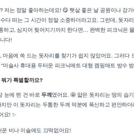
 저는 정말 좋아하는데요! 😋 햇살 좋은 날 공원이나 강
과 수다 떠는 그 시간이 정말 소중하더라고요. 그런데, 돗
불퉁하고, 심지어 찢어지기까지 한다면… 완벽한 피크닉은 물
니다!
 마음에 쏙 드는 돗자리를 찾기가 쉽지 않았어요. 그러다 드
“마술사 휴대용 두터운 피크닉매트 대형 캠핑매트 방수 방습,
, 뭐가 특별할까요?
장 눈에 띈 건 바로
두께
였어요. 🤩 얇은 돗자리는 땅의 
하지만 이 돗자리는 두툼한 두께 덕분에 푹신하고 편안하더
요! ✨
러운 비나 이슬에도 끄떡없어요!