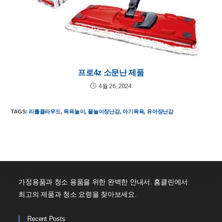
프로4z 소문난 제품
4월 26, 2024
TAGS
:
리틀클라우드
,
목욕놀이
,
물놀이장난감
,
아기목욕
,
유아장난감
가정용품과 청소 용품을 위한 완벽한 안내서. 홈클린에서
최고의 제품과 청소 요령을 찾아보세요.
Recent Posts