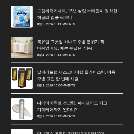
드럼세탁기세제, 15년 살림 베테랑이 정착한
허글리 캡슐 써보니
8월 5, 2026
/
0 COMMENTS
북유럽 그릇장 하나로 주방 분위기 확
바뀌었어요, 예쁜 수납은 기본!
8월 4, 2026
/
0 COMMENTS
날파리트랩 세스코마이랩 플라이스틱, 여름
주방 고민 한 번에 해결!
8월 3, 2026
/
0 COMMENTS
디에이이펙트 선크림, 파데프리도 되고
기미케어까지 된다니?
8월 1, 2026
/
0 COMMENTS
미니향수 유목민 정착템? 데일리콤마