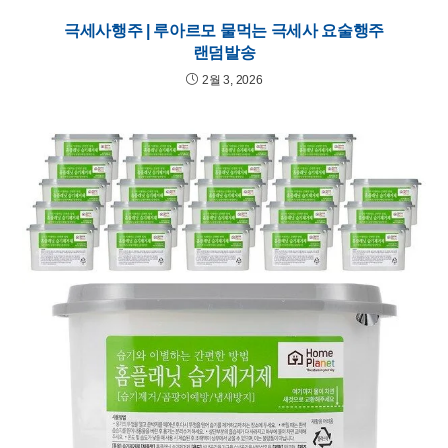
극세사행주 | 루아르모 물먹는 극세사 요술행주
랜덤발송
2월 3, 2026