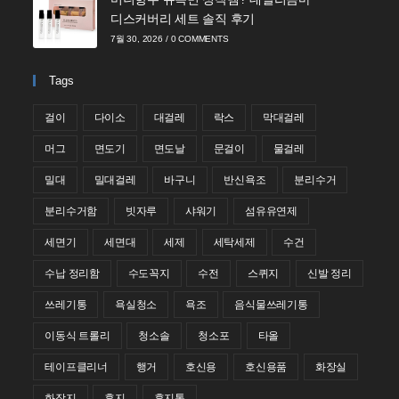
디스커버리 세트 솔직 후기
7월 30, 2026
/
0 COMMENTS
Tags
걸이
다이소
대걸레
락스
막대걸레
머그
면도기
면도날
문걸이
물걸레
밀대
밀대걸레
바구니
반신욕조
분리수거
분리수거함
빗자루
샤워기
섬유유연제
세면기
세면대
세제
세탁세제
수건
수납 정리함
수도꼭지
수전
스퀴지
신발 정리
쓰레기통
욕실청소
욕조
음식물쓰레기통
이동식 트롤리
청소솔
청소포
타올
테이프클리너
행거
호신용
호신용품
화장실
화장지
휴지
휴지통