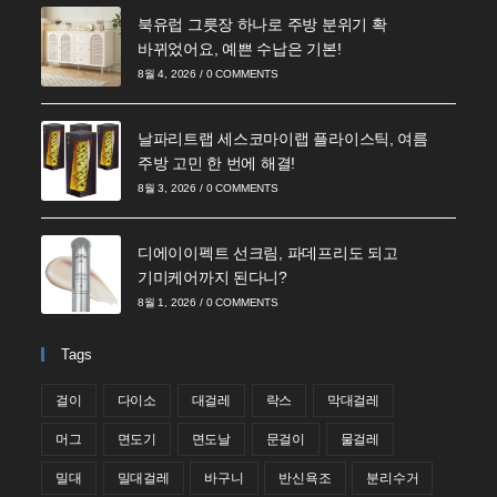
북유럽 그릇장 하나로 주방 분위기 확
바뀌었어요, 예쁜 수납은 기본!
8월 4, 2026
/
0 COMMENTS
날파리트랩 세스코마이랩 플라이스틱, 여름
주방 고민 한 번에 해결!
8월 3, 2026
/
0 COMMENTS
디에이이펙트 선크림, 파데프리도 되고
기미케어까지 된다니?
8월 1, 2026
/
0 COMMENTS
Tags
걸이
다이소
대걸레
락스
막대걸레
머그
면도기
면도날
문걸이
물걸레
밀대
밀대걸레
바구니
반신욕조
분리수거