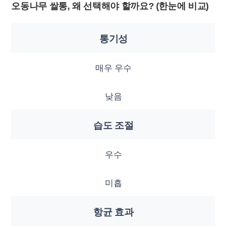
오동나무 쌀통, 왜 선택해야 할까요? (한눈에 비교)
통기성
매우 우수
낮음
습도 조절
우수
미흡
항균 효과