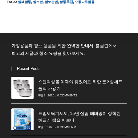
TAGS
:
밀폐쌀통
,
쌀보관
,
쌀보관법
,
쌀통추천
,
오동나무쌀통
가정용품과 청소 용품을 위한 완벽한 안내서. 홈클린에서
최고의 제품과 청소 요령을 찾아보세요.
Recent Posts
스텐믹싱볼 이제야 찾았어요 리한 본 3종세트
솔직 사용기
8월 8, 2026
/
0 COMMENTS
드럼세탁기세제, 15년 살림 베테랑이 정착한
허글리 캡슐 써보니
8월 5, 2026
/
0 COMMENTS