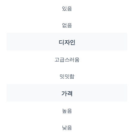
있음
없음
디자인
고급스러움
밋밋함
가격
높음
낮음