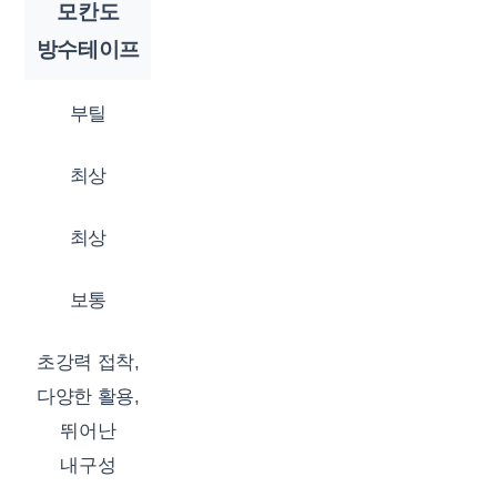
모칸도
방수테이프
부틸
최상
최상
보통
초강력 접착,
다양한 활용,
뛰어난
내구성