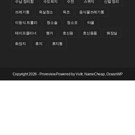
수납 정리함
수도꼭지
수전
스퀴지
신발 정리
쓰레기통
욕실청소
욕조
음식물쓰레기통
이동식 트롤리
청소솔
청소포
타올
테이프클리너
행거
호신용
호신용품
화장실
화장지
휴지
휴지통
Copyright 2026 - Proreview.Powered by
Vultr
,
NameCheap
, OceanWP