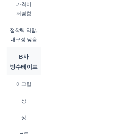
가격이
저렴함
접착력 약함,
내구성 낮음
B사
방수테이프
아크릴
상
상