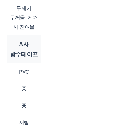
두께가
두꺼움, 제거
시 잔여물
A사
방수테이프
PVC
중
중
저렴