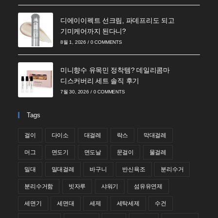
디에이이펙트 선크림, 파데프리도 되고
기미케어까지 된다니?
8월 1, 2026
/
0 COMMENTS
미니향수 유목민 정착템? 데일리콤마
디스커버리 세트 솔직 후기
7월 30, 2026
/
0 COMMENTS
Tags
걸이
다이소
대걸레
락스
막대걸레
머그
면도기
면도날
문걸이
물걸레
밀대
밀대걸레
바구니
반신욕조
분리수거
분리수거함
빗자루
샤워기
섬유유연제
세면기
세면대
세제
세탁세제
수건