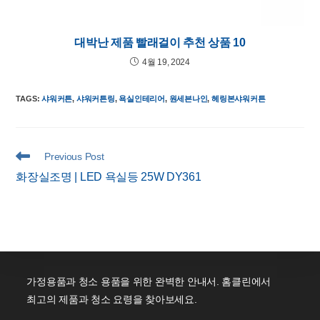
대박난 제품 빨래걸이 추천 상품 10
4월 19, 2024
TAGS
:
샤워커튼
,
샤워커튼링
,
욕실인테리어
,
원세븐나인
,
헤링본샤워커튼
Read
Previous Post
more
화장실조명 | LED 욕실등 25W DY361
articles
가정용품과 청소 용품을 위한 완벽한 안내서. 홈클린에서
최고의 제품과 청소 요령을 찾아보세요.