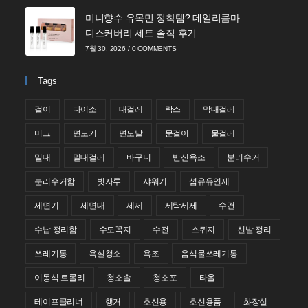
미니향수 유목민 정착템? 데일리콤마
디스커버리 세트 솔직 후기
7월 30, 2026
/
0 COMMENTS
Tags
걸이
다이소
대걸레
락스
막대걸레
머그
면도기
면도날
문걸이
물걸레
밀대
밀대걸레
바구니
반신욕조
분리수거
분리수거함
빗자루
샤워기
섬유유연제
세면기
세면대
세제
세탁세제
수건
수납 정리함
수도꼭지
수전
스퀴지
신발 정리
쓰레기통
욕실청소
욕조
음식물쓰레기통
이동식 트롤리
청소솔
청소포
타올
테이프클리너
행거
호신용
호신용품
화장실