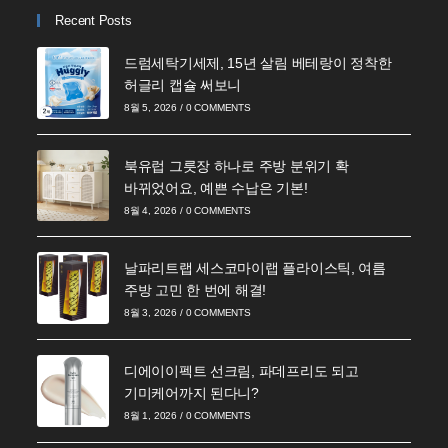
Recent Posts
드럼세탁기세제, 15년 살림 베테랑이 정착한
허글리 캡슐 써보니
8월 5, 2026
/
0 COMMENTS
북유럽 그릇장 하나로 주방 분위기 확
바뀌었어요, 예쁜 수납은 기본!
8월 4, 2026
/
0 COMMENTS
날파리트랩 세스코마이랩 플라이스틱, 여름
주방 고민 한 번에 해결!
8월 3, 2026
/
0 COMMENTS
디에이이펙트 선크림, 파데프리도 되고
기미케어까지 된다니?
8월 1, 2026
/
0 COMMENTS