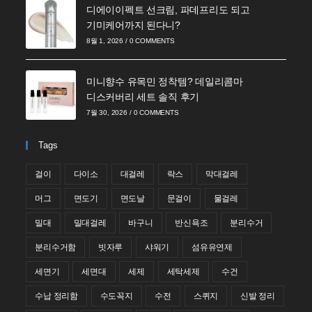
디에이이펙트 선크림, 파데프리도 되고
기미케어까지 된다니?
8월 1, 2026
/
0 COMMENTS
미니향수 유목민 정착템? 데일리콤마
디스커버리 세트 솔직 후기
7월 30, 2026
/
0 COMMENTS
Tags
걸이
다이소
대걸레
락스
막대걸레
머그
면도기
면도날
문걸이
물걸레
밀대
밀대걸레
바구니
반신욕조
분리수거
분리수거함
빗자루
샤워기
섬유유연제
세면기
세면대
세제
세탁세제
수건
수납 정리함
수도꼭지
수전
스퀴지
신발 정리