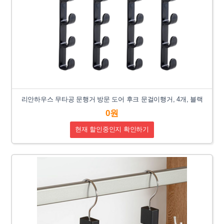
리안하우스 무타공 문행거 방문 도어 후크 문걸이행거, 4개, 블랙
0원
현재 할인중인지 확인하기