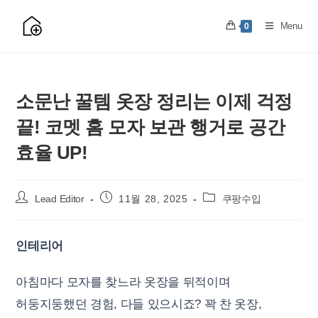
Skip
to
Menu
0
content
소문난 꿀템 옷장 정리는 이제 걱정
끝! 코멧 홈 모자 보관 행거로 공간
효율 UP!
Post
Post
Post
Lead Editor
11월 28, 2025
쿠팡수입
author:
published:
category:
인테리어
아침마다 모자를 찾느라 옷장을 뒤적이며
허둥지둥했던 경험, 다들 있으시죠? 꽉 찬 옷장,