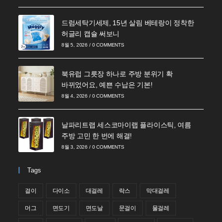
드럼세탁기세제, 15년 살림 베테랑이 정착한
허글리 캡슐 써보니
8월 5, 2026
/
0 COMMENTS
북유럽 그릇장 하나로 주방 분위기 확
바뀌었어요, 예쁜 수납은 기본!
8월 4, 2026
/
0 COMMENTS
날파리트랩 세스코마이랩 플라이스틱, 여름
주방 고민 한 번에 해결!
8월 3, 2026
/
0 COMMENTS
Tags
걸이
다이소
대걸레
락스
막대걸레
머그
면도기
면도날
문걸이
물걸레