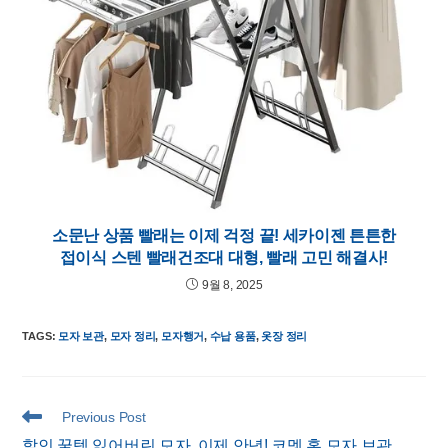
소문난 상품 빨래는 이제 걱정 끝! 세카이젠 튼튼한
접이식 스텐 빨래건조대 대형, 빨래 고민 해결사!
9월 8, 2025
TAGS
:
모자 보관
,
모자 정리
,
모자행거
,
수납 용품
,
옷장 정리
Read
Previous Post
more
할인 꿀템 잃어버린 모자, 이제 안녕! 코멧 홈 모자 보관