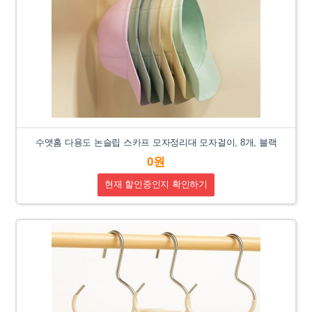
수앳홈 다용도 논슬립 스카프 모자정리대 모자걸이, 8개, 블랙
0원
현재 할인중인지 확인하기