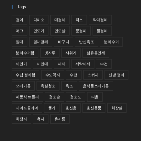
Tags
걸이
다이소
대걸레
락스
막대걸레
머그
면도기
면도날
문걸이
물걸레
밀대
밀대걸레
바구니
반신욕조
분리수거
분리수거함
빗자루
샤워기
섬유유연제
세면기
세면대
세제
세탁세제
수건
수납 정리함
수도꼭지
수전
스퀴지
신발 정리
쓰레기통
욕실청소
욕조
음식물쓰레기통
이동식 트롤리
청소솔
청소포
타올
테이프클리너
행거
호신용
호신용품
화장실
화장지
휴지
휴지통