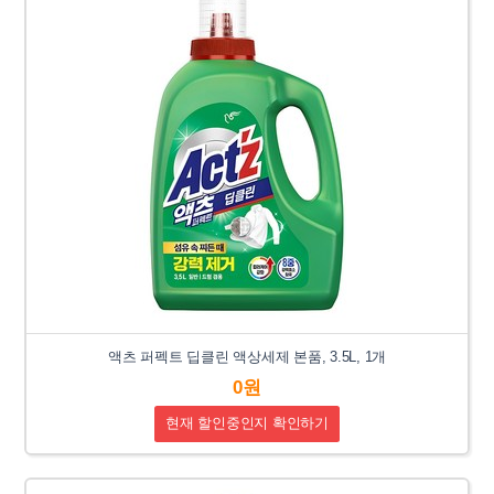
액츠 퍼펙트 딥클린 액상세제 본품, 3.5L, 1개
0원
현재 할인중인지 확인하기