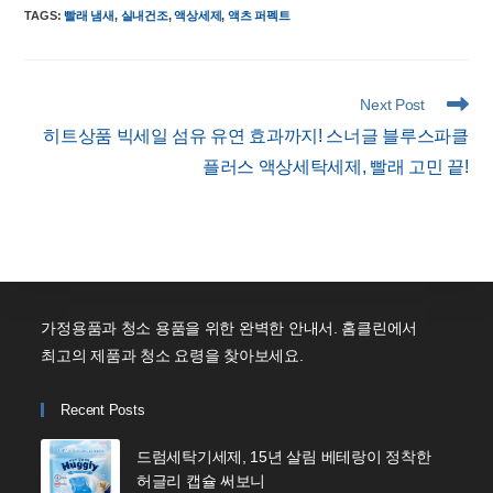
TAGS
:
빨래 냄새
,
실내건조
,
액상세제
,
액츠 퍼펙트
Read
Next Post
more
히트상품 빅세일 섬유 유연 효과까지! 스너글 블루스파클
articles
플러스 액상세탁세제, 빨래 고민 끝!
가정용품과 청소 용품을 위한 완벽한 안내서. 홈클린에서
최고의 제품과 청소 요령을 찾아보세요.
Recent Posts
드럼세탁기세제, 15년 살림 베테랑이 정착한
허글리 캡슐 써보니