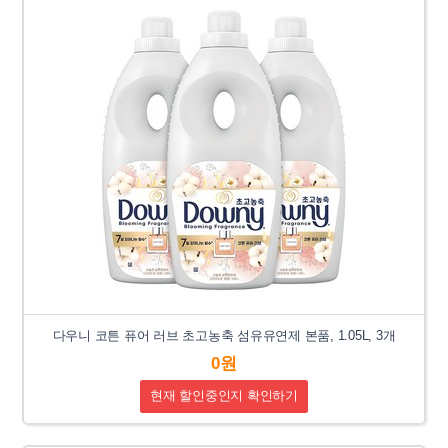
다우니 코튼 퓨어 러브 초고농축 섬유유연제 본품, 1.05L, 3개
0원
현재 할인중인지 확인하기