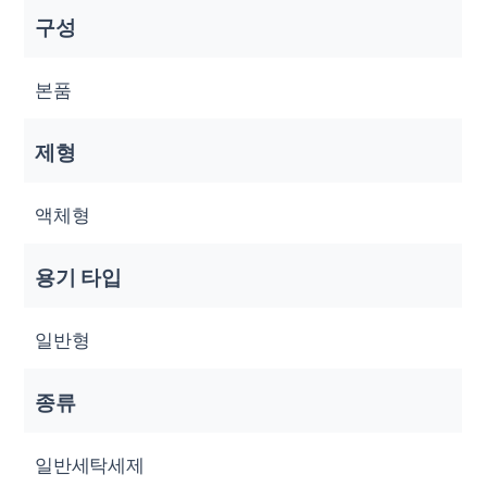
구성
본품
제형
액체형
용기 타입
일반형
종류
일반세탁세제