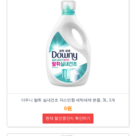
다우니 탈취 실내건조 자스민향 세탁세제 본품, 3L, 1개
0원
현재 할인중인지 확인하기