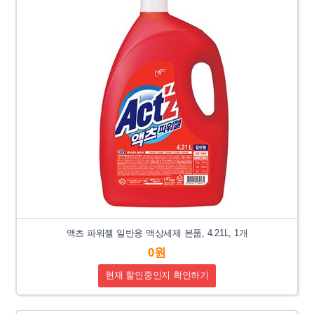
액츠 파워젤 일반용 액상세제 본품, 4.21L, 1개
0원
현재 할인중인지 확인하기