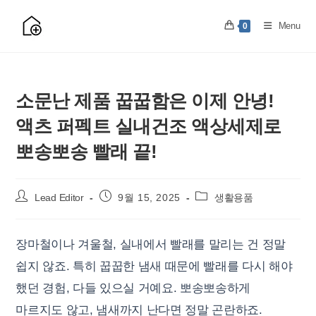
Skip
to
Menu
0
content
소문난 제품 꿉꿉함은 이제 안녕!
액츠 퍼펙트 실내건조 액상세제로
뽀송뽀송 빨래 끝!
Post
Post
Post
Lead Editor
9월 15, 2025
생활용품
author:
published:
category:
장마철이나 겨울철, 실내에서 빨래를 말리는 건 정말
쉽지 않죠. 특히 꿉꿉한 냄새 때문에 빨래를 다시 해야
했던 경험, 다들 있으실 거예요. 뽀송뽀송하게
마르지도 않고, 냄새까지 난다면 정말 곤란하죠.