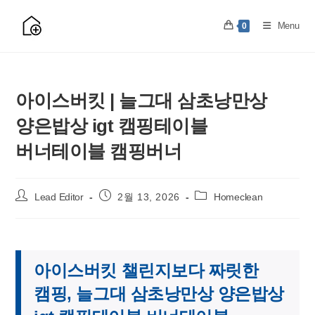
Skip
to
Menu
0
content
아이스버킷 | 늘그대 삼초낭만상
양은밥상 igt 캠핑테이블
버너테이블 캠핑버너
Post
Post
Post
Lead Editor
2월 13, 2026
Homeclean
author:
published:
category:
아이스버킷 챌린지보다 짜릿한
캠핑, 늘그대 삼초낭만상 양은밥상