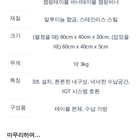
캠핑테이블 버너테이블 캠핑버너
재질
알루미늄 합금, 스테인리스 스틸
크기
(펼쳤을 때) 60cm x 40cm x 30cm, (접었을
때) 60cm x 40cm x 5cm
무게
약 3kg
특징
3초 설치, 튼튼한 내구성, 넉넉한 수납공간,
IGT 시스템 호환
구성품
테이블 본체, 수납 가방
마무리하며…