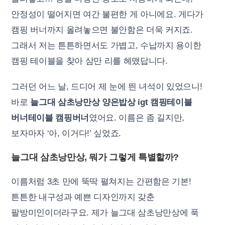
안정성이 떨어지면 여간 불편한 게 아니에요. 게다가
캠핑 버너까지 올려놓으면 불안함은 더욱 커지죠.
그래서 저는 튼튼하면서도 가볍고, 수납까지 용이한
캠핑 테이블을 찾아 삼만 리를 헤맸답니다.
그러던 어느 날, 드디어 제 눈에 띈 녀석이 있었으니!
바로
늘그대 삼초낭만상 양은밥상 igt 캠핑테이블
버너테이블 캠핑버너
였어요. 이름은 좀 길지만,
보자마자 ‘아, 이거다!’ 싶었죠.
늘그대 삼초낭만상, 뭐가 그렇게 특별할까?
이름처럼 3초 만에 뚝딱 펼쳐지는 간편함은 기본!
튼튼한 내구성과 예쁜 디자인까지 갖춘
팔방미인이더라구요. 제가 늘그대 삼초낭만상에 푹