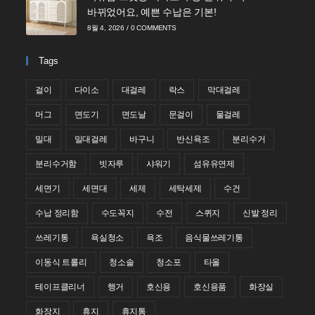
바뀌었어요, 예쁜 수납은 기본!
8월 4, 2026
/
0 COMMENTS
Tags
걸이
다이소
대걸레
락스
막대걸레
머그
면도기
면도날
문걸이
물걸레
밀대
밀대걸레
바구니
반신욕조
분리수거
분리수거함
빗자루
샤워기
섬유유연제
세면기
세면대
세제
세탁세제
수건
수납 정리함
수도꼭지
수전
스퀴지
신발 정리
쓰레기통
욕실청소
욕조
음식물쓰레기통
이동식 트롤리
청소솔
청소포
타올
테이프클리너
행거
호신용
호신용품
화장실
화장지
휴지
휴지통