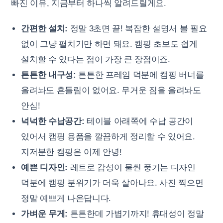
빠진 이유, 지금부터 하나씩 알려드릴게요.
간편한 설치:
정말 3초면 끝! 복잡한 설명서 볼 필요
없이 그냥 펼치기만 하면 돼요. 캠핑 초보도 쉽게
설치할 수 있다는 점이 가장 큰 장점이죠.
튼튼한 내구성:
튼튼한 프레임 덕분에 캠핑 버너를
올려놔도 흔들림이 없어요. 무거운 짐을 올려놔도
안심!
넉넉한 수납공간:
테이블 아래쪽에 수납 공간이
있어서 캠핑 용품을 깔끔하게 정리할 수 있어요.
지저분한 캠핑은 이제 안녕!
예쁜 디자인:
레트로 감성이 물씬 풍기는 디자인
덕분에 캠핑 분위기가 더욱 살아나요. 사진 찍으면
정말 예쁘게 나온답니다.
가벼운 무게:
튼튼한데 가볍기까지! 휴대성이 정말