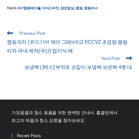
TAGS
:
IGT캠핑테이블
,
아이스버킷
,
양은밥상
,
캠핑
,
캠핑버너
Read
Previous Post
more
캠핑의자 | 위드기어 체어 그래비티2 FCCV2 초경량 캠핑
articles
의자 국내 제작(국산) 접이식 예
Next Post
보냉백 | [박스] 부직포 손잡이 보냉백 보온팩 4호 대
가정용품과 청소 용품을 위한 완벽한 안내서. 홈클린에서
최고의 제품과 청소 요령을 찾아보세요.
Recent Posts