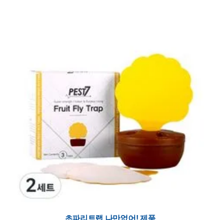
초파리트랩 나만없어! 제품