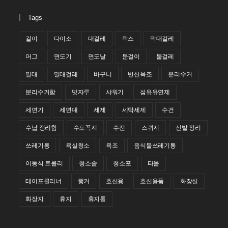
Tags
걸이
다이소
대걸레
락스
막대걸레
머그
면도기
면도날
문걸이
물걸레
밀대
밀대걸레
바구니
반신욕조
분리수거
분리수거함
빗자루
샤워기
섬유유연제
세면기
세면대
세제
세탁세제
수건
수납 정리함
수도꼭지
수전
스퀴지
신발 정리
쓰레기통
욕실청소
욕조
음식물쓰레기통
이동식 트롤리
청소솔
청소포
타올
테이프클리너
행거
호신용
호신용품
화장실
화장지
휴지
휴지통