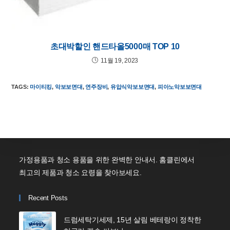
초대박할인 핸드타올5000매 TOP 10
11월 19, 2023
TAGS
:
마이티킹
,
악보보면대
,
연주장비
,
유압식악보보면대
,
피아노악보보면대
가정용품과 청소 용품을 위한 완벽한 안내서. 홈클린에서
최고의 제품과 청소 요령을 찾아보세요.
Recent Posts
드럼세탁기세제, 15년 살림 베테랑이 정착한