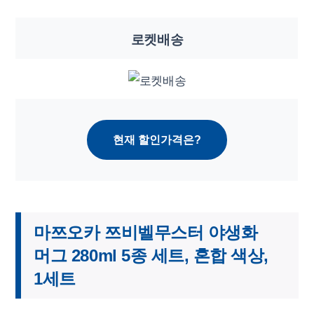
로켓배송
현재 할인가격은?
마쯔오카 쯔비벨무스터 야생화
머그 280ml 5종 세트, 혼합 색상,
1세트