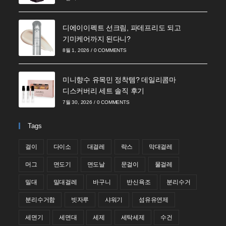
디에이이펙트 선크림, 파데프리도 되고
기미케어까지 된다니?
8월 1, 2026
/
0 COMMENTS
미니향수 유목민 정착템? 데일리콤마
디스커버리 세트 솔직 후기
7월 30, 2026
/
0 COMMENTS
Tags
걸이
다이소
대걸레
락스
막대걸레
머그
면도기
면도날
문걸이
물걸레
밀대
밀대걸레
바구니
반신욕조
분리수거
분리수거함
빗자루
샤워기
섬유유연제
세면기
세면대
세제
세탁세제
수건