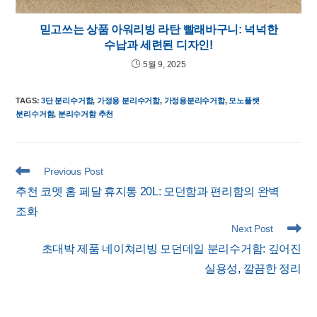
믿고쓰는 상품 아워리빙 라탄 빨래바구니: 넉넉한
수납과 세련된 디자인!
5월 9, 2025
TAGS
:
3단 분리수거함
,
가정용 분리수거함
,
가정용분리수거함
,
모노플랫
분리수거함
,
분리수거함 추천
Read
Previous Post
more
추천 코멧 홈 페달 휴지통 20L: 모던함과 편리함의 완벽
articles
조화
Next Post
초대박 제품 네이쳐리빙 모던데일 분리수거함: 깊어진
실용성, 깔끔한 정리