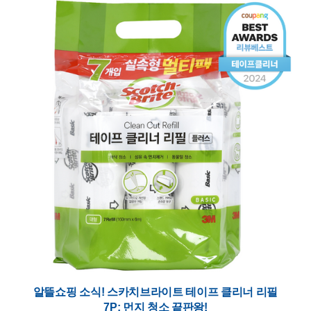
알뜰쇼핑 소식! 스카치브라이트 테이프 클리너 리필
7P: 먼지 청소 끝판왕!