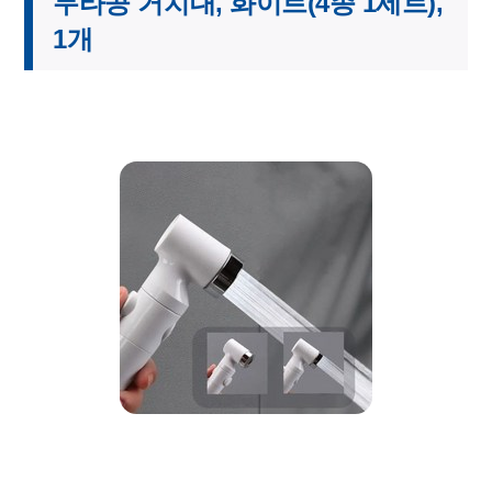
무타공 거치대, 화이트(4종 1세트),
1개