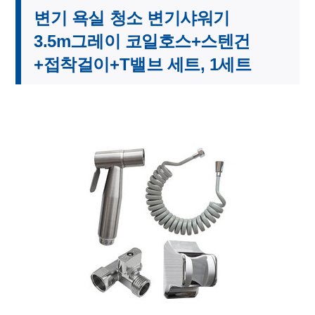
변기 욕실 청소 변기샤워기
3.5m그레이 코일호스+스텐건
+접착걸이+T밸브 세트, 1세트