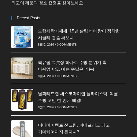
최고의 제품과 청소 요령을 찾아보세요.
Recent Posts
드럼세탁기세제, 15년 살림 베테랑이 정착한
허글리 캡슐 써보니
8월 5, 2026
/
0 COMMENTS
북유럽 그릇장 하나로 주방 분위기 확
바뀌었어요, 예쁜 수납은 기본!
8월 4, 2026
/
0 COMMENTS
날파리트랩 세스코마이랩 플라이스틱, 여름
주방 고민 한 번에 해결!
8월 3, 2026
/
0 COMMENTS
디에이이펙트 선크림, 파데프리도 되고
기미케어까지 된다니?