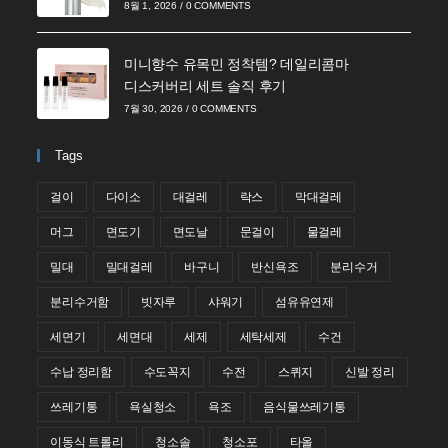
8월 1, 2026
/
0 COMMENTS
미니향수 유목민 정착템? 데일리콤마
디스커버리 세트 솔직 후기
7월 30, 2026
/
0 COMMENTS
Tags
걸이
다이소
대걸레
락스
막대걸레
머그
면도기
면도날
문걸이
물걸레
밀대
밀대걸레
바구니
반신욕조
분리수거
분리수거함
빗자루
샤워기
섬유유연제
세면기
세면대
세제
세탁세제
수건
수납 정리함
수도꼭지
수전
스퀴지
신발 정리
쓰레기통
욕실청소
욕조
음식물쓰레기통
이동식 트롤리
청소솔
청소포
타올