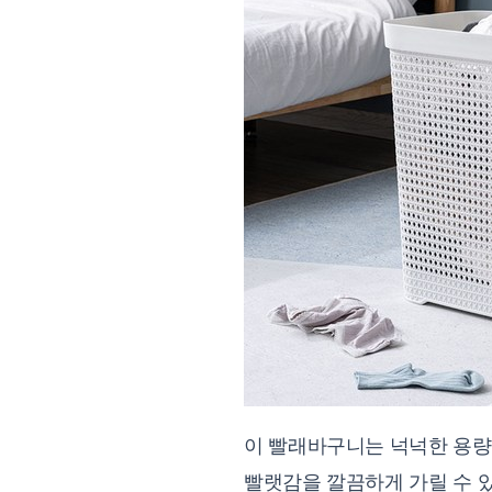
이 빨래바구니는 넉넉한 용량을
빨랫감을 깔끔하게 가릴 수 