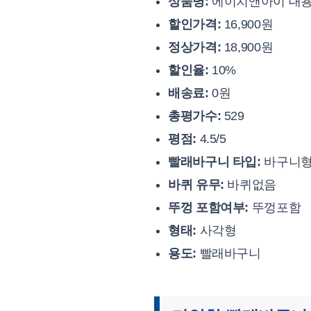
상품명:
에이치앤아이 대용
할인가격:
16,900원
정상가격:
18,900원
할인율:
10%
배송료:
0원
총평가수:
529
평점:
4.5/5
빨래바구니 타입:
바구니
바퀴 유무:
바퀴없음
뚜껑 포함여부:
뚜껑포함
형태:
사각형
용도:
빨래바구니