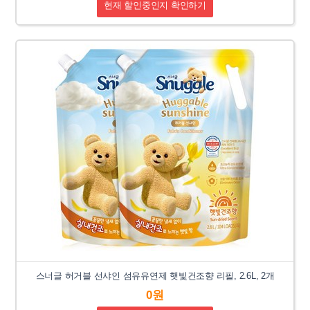
현재 할인중인지 확인하기
스너글 허거블 선샤인 섬유유연제 햇빛건조향 리필, 2.6L, 2개
0원