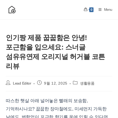
Skip
to
Menu
0
content
인기짱 제품 꿉꿉함은 안녕!
포근함을 입으세요: 스너글
섬유유연제 오리지널 허거블 코튼
리뷰
Post
Post
Post
Lead Editor
9월 12, 2025
생활용품
author:
published:
category:
따스한 햇살 아래 널어놓은 빨래의 보송함,
기억하시나요? 꿉꿉한 장마철에도, 미세먼지 가득한
날에도, 변함없이 포근한 향기를 옷에 입힐 수 있다면