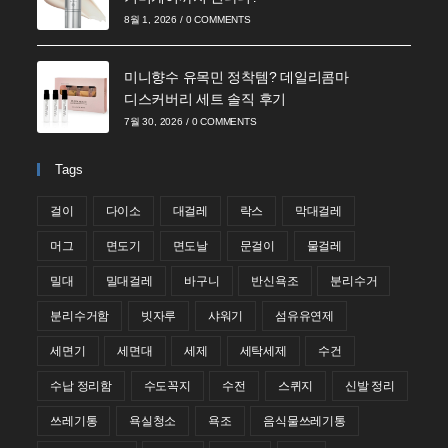
8월 1, 2026
/
0 COMMENTS
미니향수 유목민 정착템? 데일리콤마
디스커버리 세트 솔직 후기
7월 30, 2026
/
0 COMMENTS
Tags
걸이
다이소
대걸레
락스
막대걸레
머그
면도기
면도날
문걸이
물걸레
밀대
밀대걸레
바구니
반신욕조
분리수거
분리수거함
빗자루
샤워기
섬유유연제
세면기
세면대
세제
세탁세제
수건
수납 정리함
수도꼭지
수전
스퀴지
신발 정리
쓰레기통
욕실청소
욕조
음식물쓰레기통