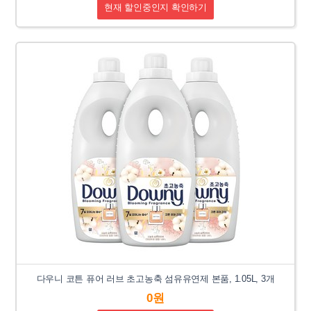
현재 할인중인지 확인하기
다우니 코튼 퓨어 러브 초고농축 섬유유연제 본품, 1.05L, 3개
0원