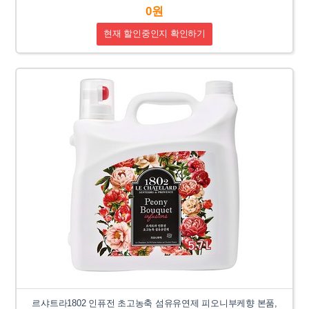
0원
현재 할인중인지 확인하기
르샤트라1802 인퓨전 초고농축 섬유유연제 피오니부케향 본품,