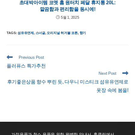
초대박아이템 코멧 홈 원터치 페달 휴지통 20L:
깔끔함과 편리함을 동시에!
5월 1, 2025
TAGS
:
섬유유연제
,
스너글
,
오리지널 허거블 코튼
,
향기
Read
Previous Post
more
플러퓨스 특가추천
articles
Next Post
후기좋은상품 향수 뿌린 듯, 다우니 미스티크 섬유유연제로
옷장 속에 봄을!
가정용품과 청소 용품을 위한 완벽한 안내서. 홈클린에서