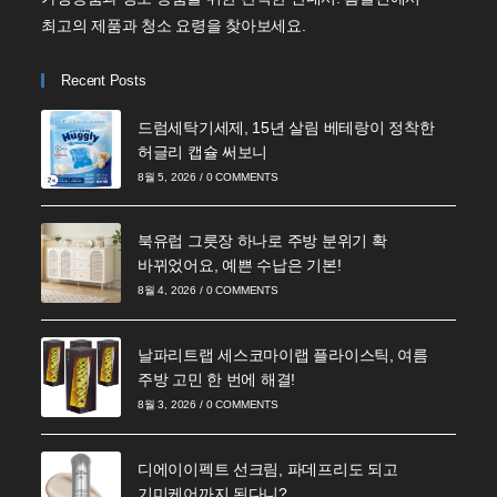
최고의 제품과 청소 요령을 찾아보세요.
Recent Posts
드럼세탁기세제, 15년 살림 베테랑이 정착한
허글리 캡슐 써보니
8월 5, 2026
/
0 COMMENTS
북유럽 그릇장 하나로 주방 분위기 확
바뀌었어요, 예쁜 수납은 기본!
8월 4, 2026
/
0 COMMENTS
날파리트랩 세스코마이랩 플라이스틱, 여름
주방 고민 한 번에 해결!
8월 3, 2026
/
0 COMMENTS
디에이이펙트 선크림, 파데프리도 되고
기미케어까지 된다니?