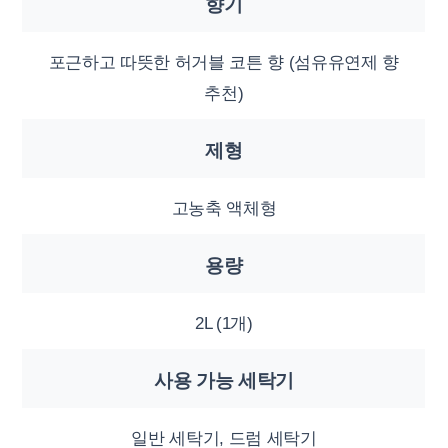
향기
포근하고 따뜻한 허거블 코튼 향 (섬유유연제 향
추천)
제형
고농축 액체형
용량
2L (1개)
사용 가능 세탁기
일반 세탁기, 드럼 세탁기