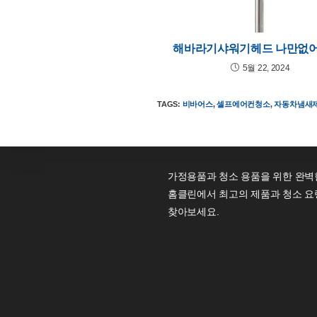
해바라기샤워기헤드 나만없어
5월 22, 2024
TAGS
:
비바어스
,
셀프에어컨청소
,
자동차냄새
가정용품과 청소 용품을 위한 완벽
홈클린에서 최고의 제품과 청소 요
찾아보세요.