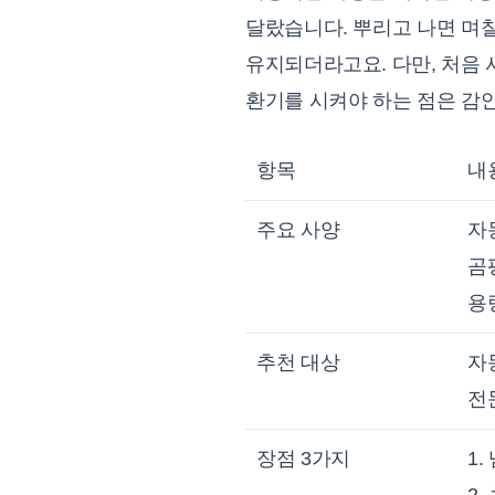
달랐습니다. 뿌리고 나면 며
유지되더라고요. 다만, 처음 
환기를 시켜야 하는 점은 감
항목
내
주요 사양
자
곰
용량
추천 대상
자
전
장점 3가지
1
2