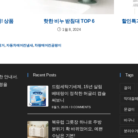
! 상품
핫한 비누 받침대 TOP 6
할인특가
1월 8, 2024
제거
,
자동차에어컨냄새
,
차량에어컨곰팡이
Recent Posts
Tags
한 안내서.
령을
드럼세탁기세제, 15년 살림
걸이
베테랑이 정착한 허글리 캡슐
막대걸
써보니
8월 5, 2026
/
0 COMMENTS
문걸이
바구니
북유럽 그릇장 하나로 주방
분위기 확 바뀌었어요, 예쁜
분리수
수납은 기본!