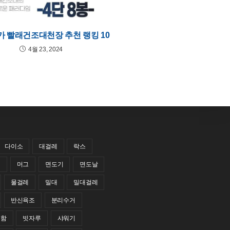
 빨래건조대천장 추천 랭킹 10
4월 23, 2024
다이소
대걸레
락스
레
머그
면도기
면도날
물걸레
밀대
밀대걸레
반신욕조
분리수거
거함
빗자루
샤워기