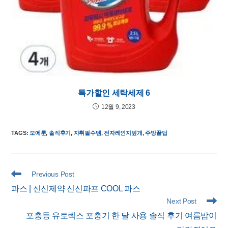
특가할인 세탁세제 6
12월 9, 2023
TAGS
:
모에룬
,
솔직후기
,
자취필수템
,
전자레인지덮개
,
주방꿀팁
Read
Previous Post
more
파스 | 신신제약 신신파프 COOL 파스
articles
Next Post
포충등 유토렉스 포충기 한 달 사용 솔직 후기 여름밤이