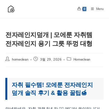
Skip
to
Menu
0
content
전자레인지덮개 | 모에룬 자취템
전자레인지 용기 그릇 뚜껑 대형
Post
Post
Post
homeclean
3월 29, 2026
Homeclean
author:
published:
category:
자취 필수템! 모에룬 전자레인지
덮개 솔직 후기 & 활용 꿀팁🍯
안녕하세요, 자취 경력 5년 차 🙋‍♀️ 에디터 쏭이입니다!