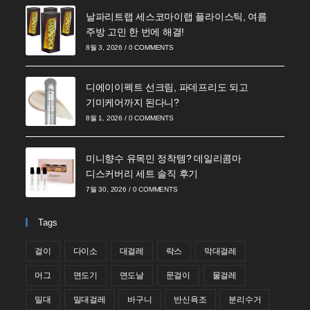
날파리트랩 세스코마이랩 플라이스틱, 여름
주방 고민 한 번에 해결!
8월 3, 2026
/
0 COMMENTS
디에이이펙트 선크림, 파데프리도 되고
기미케어까지 된다니?
8월 1, 2026
/
0 COMMENTS
미니향수 유목민 정착템? 데일리콤마
디스커버리 세트 솔직 후기
7월 30, 2026
/
0 COMMENTS
Tags
걸이
다이소
대걸레
락스
막대걸레
머그
면도기
면도날
문걸이
물걸레
밀대
밀대걸레
바구니
반신욕조
분리수거