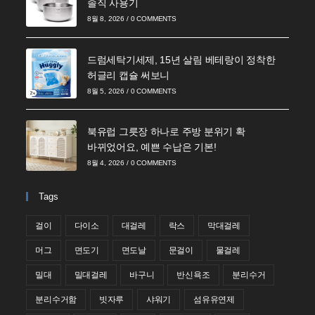
솔직 사용기
8월 8, 2026
/
0 COMMENTS
드럼세탁기세제, 15년 살림 베테랑이 정착한
허글리 캡슐 써보니
8월 5, 2026
/
0 COMMENTS
북유럽 그릇장 하나로 주방 분위기 확
바뀌었어요, 예쁜 수납은 기본!
8월 4, 2026
/
0 COMMENTS
Tags
걸이
다이소
대걸레
락스
막대걸레
머그
면도기
면도날
문걸이
물걸레
밀대
밀대걸레
바구니
반신욕조
분리수거
분리수거함
빗자루
샤워기
섬유유연제