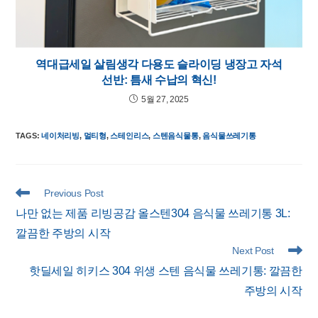
역대급세일 살림생각 다용도 슬라이딩 냉장고 자석
선반: 틈새 수납의 혁신!
5월 27, 2025
TAGS
:
네이처리빙
,
멀티형
,
스테인리스
,
스텐음식물통
,
음식물쓰레기통
Read
Previous Post
more
나만 없는 제품 리빙공감 올스텐304 음식물 쓰레기통 3L:
articles
깔끔한 주방의 시작
Next Post
핫딜세일 히키스 304 위생 스텐 음식물 쓰레기통: 깔끔한
주방의 시작