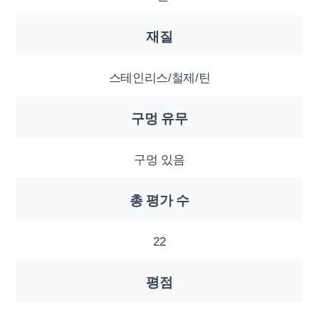
재질
스테인리스/철제/틴
구멍 유무
구멍 있음
총 평가 수
22
평점