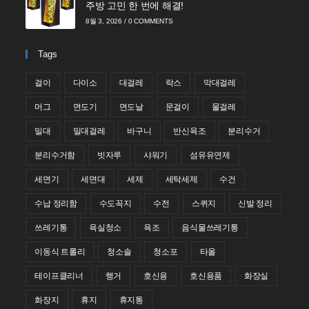
주방 고민 한 번에 해결!
8월 3, 2026
/
0 COMMENTS
Tags
걸이
다이소
대걸레
락스
막대걸레
머그
면도기
면도날
문걸이
물걸레
밀대
밀대걸레
바구니
반신욕조
분리수거
분리수거함
빗자루
샤워기
섬유유연제
세면기
세면대
세제
세탁세제
수건
수납 정리함
수도꼭지
수전
스퀴지
신발 정리
쓰레기통
욕실청소
욕조
음식물쓰레기통
이동식 트롤리
청소솔
청소포
타올
테이프클리너
행거
호신용
호신용품
화장실
화장지
휴지
휴지통