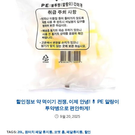
할인정보 약 먹이기 전쟁, 이제 안녕! 💊 PE 말랑이
투약병으로 편안하게!
9월 20, 2025
TAGS
:
20L
,
원터치 페달 휴지통
,
코멧 홈
,
페달휴지통
,
할인