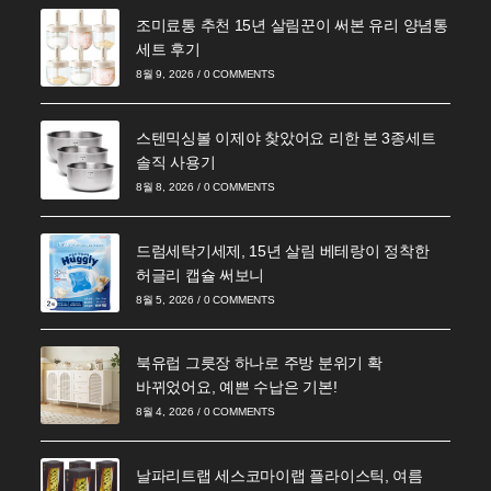
조미료통 추천 15년 살림꾼이 써본 유리 양념통
세트 후기
8월 9, 2026
/
0 COMMENTS
스텐믹싱볼 이제야 찾았어요 리한 본 3종세트
솔직 사용기
8월 8, 2026
/
0 COMMENTS
드럼세탁기세제, 15년 살림 베테랑이 정착한
허글리 캡슐 써보니
8월 5, 2026
/
0 COMMENTS
북유럽 그릇장 하나로 주방 분위기 확
바뀌었어요, 예쁜 수납은 기본!
8월 4, 2026
/
0 COMMENTS
날파리트랩 세스코마이랩 플라이스틱, 여름