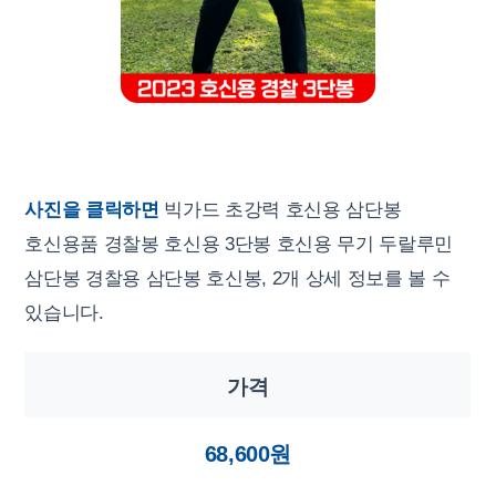
사진을 클릭하면
빅가드 초강력 호신용 삼단봉
호신용품 경찰봉 호신용 3단봉 호신용 무기 두랄루민
삼단봉 경찰용 삼단봉 호신봉, 2개 상세 정보를 볼 수
있습니다.
가격
68,600원