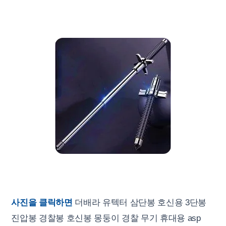
사진을 클릭하면
더배라 유텍터 삼단봉 호신용 3단봉
진압봉 경찰봉 호신봉 몽둥이 경찰 무기 휴대용 asp