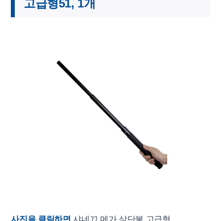
고급형51, 1개
사진을 클릭하면
샤네끄 메가 삼단봉 고급형,