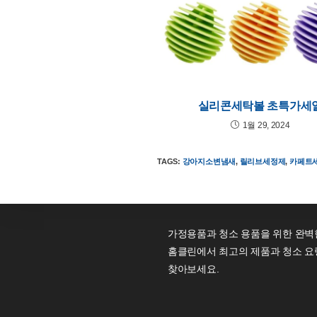
실리콘세탁볼 초특가세
1월 29, 2024
TAGS
:
강아지소변냄새
,
릴리브세정제
,
카페트
가정용품과 청소 용품을 위한 완벽
홈클린에서 최고의 제품과 청소 요
찾아보세요.