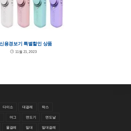
신용경보기 특별할인 상품
11월 21, 2023
다이소
대걸레
락스
레
머그
면도기
면도날
물걸레
밀대
밀대걸레