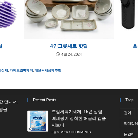
일
4인그릇세트 핫딜
호
4월 24, 2024
세정제
,
카페트얼룩제거
,
패브릭세정제추천
Recent Posts
Tags
한 안내서.
령을
드럼세탁기세제, 15년 살림
걸이
베테랑이 정착한 허글리 캡슐
막대걸
써보니
8월 5, 2026
/
0 COMMENTS
문걸이