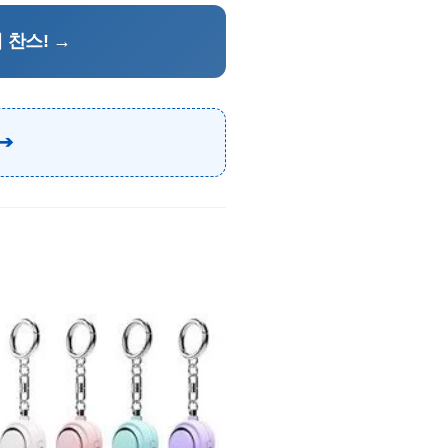
 찬스! →