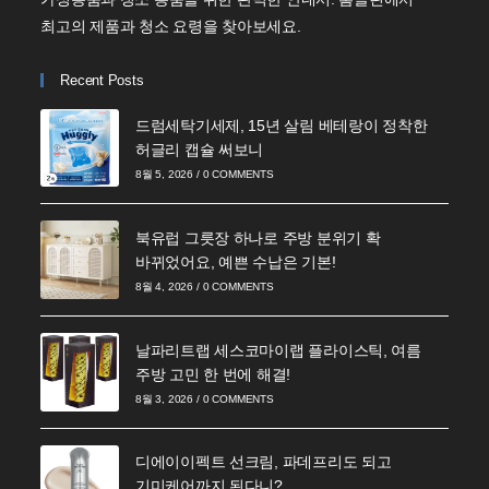
최고의 제품과 청소 요령을 찾아보세요.
Recent Posts
드럼세탁기세제, 15년 살림 베테랑이 정착한
허글리 캡슐 써보니
8월 5, 2026
/
0 COMMENTS
북유럽 그릇장 하나로 주방 분위기 확
바뀌었어요, 예쁜 수납은 기본!
8월 4, 2026
/
0 COMMENTS
날파리트랩 세스코마이랩 플라이스틱, 여름
주방 고민 한 번에 해결!
8월 3, 2026
/
0 COMMENTS
디에이이펙트 선크림, 파데프리도 되고
기미케어까지 된다니?