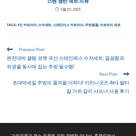
스텐 쟁반 세트 리뷰
5월 20, 2025
TAGS
:
4인 커트러리
,
수저세트
,
스테인리스 커트러리
,
주방용품
,
커트러리 세트
Read
Previous Post
more
완전대박 꿀템 코멧 국산 스테인레스 수저세트: 깔끔함과
articles
위생을 동시에 잡는 주방 필수템!
Next Post
초대박세일 주방의 품격을 더하다! 키치니굿즈 4in1 멀티
칼 가위 갈이 샤프너 사용 후기
가정용품과 청소 용품을 위한 완벽한 안내서. 홈클린에서