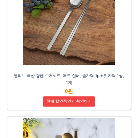
윌리브 국산 항균 수저세트, 매트 실버, 숟가락 1p + 젓가락 1쌍,
1개
0원
현재 할인중인지 확인하기