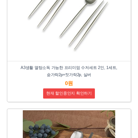
A3생활 열탕소독 가능한 프리미엄 수저세트 2인, 1세트,
숟가락2p+젓가락2p, 실버
0원
현재 할인중인지 확인하기