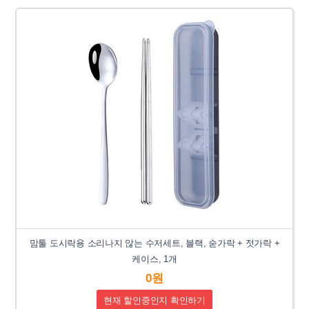
맘툴 도시락용 소리나지 않는 수저세트, 블랙, 숟가락 + 젓가락 +
케이스, 1개
0원
현재 할인중인지 확인하기