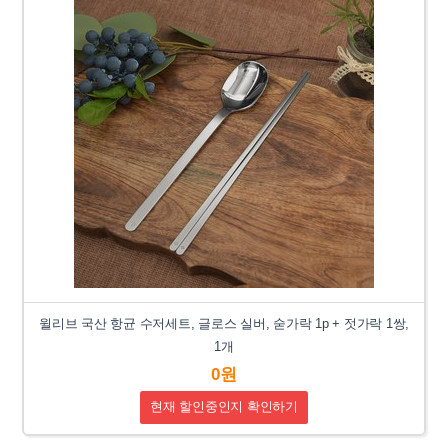
윌리브 국산 항균 수저세트, 글로스 실버, 숟가락 1p + 젓가락 1쌍,
1개
0원
현재 할인중인지 확인하기