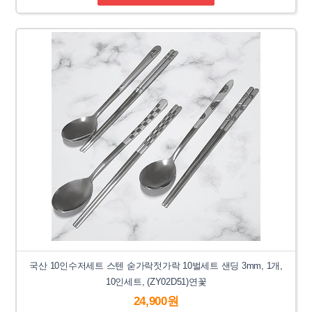
국산 10인수저세트 스텐 숟가락젓가락 10벌세트 샌딩 3mm, 1개,
10인세트, (ZY02D51)연꽃
24,900원