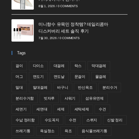
8월 1, 2026
/
0 COMMENTS
미니향수 유목민 정착템? 데일리콤마
디스커버리 세트 솔직 후기
7월 30, 2026
/
0 COMMENTS
Tags
걸이
다이소
대걸레
락스
막대걸레
머그
면도기
면도날
문걸이
물걸레
밀대
밀대걸레
바구니
반신욕조
분리수거
분리수거함
빗자루
샤워기
섬유유연제
세면기
세면대
세제
세탁세제
수건
수납 정리함
수도꼭지
수전
스퀴지
신발 정리
쓰레기통
욕실청소
욕조
음식물쓰레기통