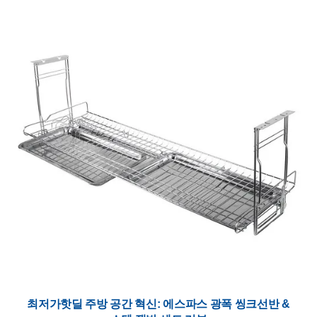
최저가핫딜 주방 공간 혁신: 에스파스 광폭 씽크선반 &