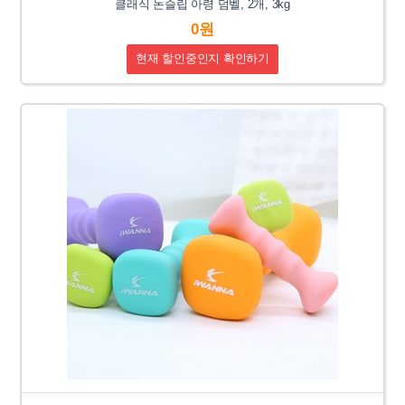
클래식 논슬립 아령 덤벨, 2개, 3kg
0원
현재 할인중인지 확인하기