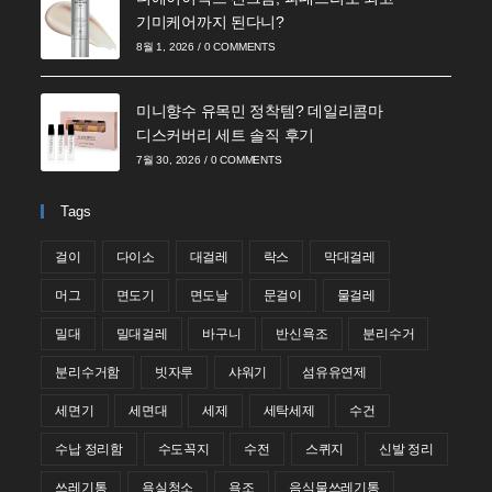
기미케어까지 된다니?
8월 1, 2026
/
0 COMMENTS
미니향수 유목민 정착템? 데일리콤마
디스커버리 세트 솔직 후기
7월 30, 2026
/
0 COMMENTS
Tags
걸이
다이소
대걸레
락스
막대걸레
머그
면도기
면도날
문걸이
물걸레
밀대
밀대걸레
바구니
반신욕조
분리수거
분리수거함
빗자루
샤워기
섬유유연제
세면기
세면대
세제
세탁세제
수건
수납 정리함
수도꼭지
수전
스퀴지
신발 정리
쓰레기통
욕실청소
욕조
음식물쓰레기통