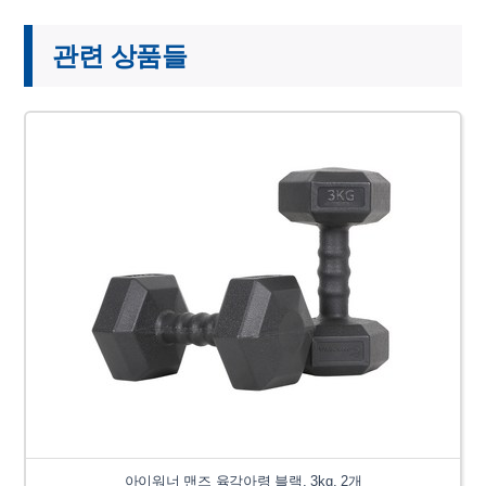
관련 상품들
아이워너 맨즈 육각아령 블랙, 3kg, 2개