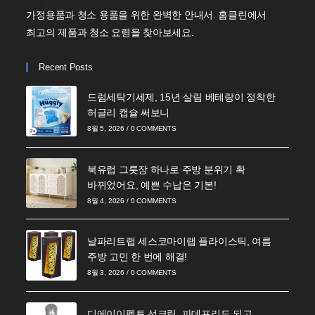
가정용품과 청소 용품을 위한 완벽한 안내서. 홈클린에서
최고의 제품과 청소 요령을 찾아보세요.
Recent Posts
드럼세탁기세제, 15년 살림 베테랑이 정착한
허글리 캡슐 써보니
8월 5, 2026
/
0 COMMENTS
북유럽 그릇장 하나로 주방 분위기 확
바뀌었어요, 예쁜 수납은 기본!
8월 4, 2026
/
0 COMMENTS
날파리트랩 세스코마이랩 플라이스틱, 여름
주방 고민 한 번에 해결!
8월 3, 2026
/
0 COMMENTS
디에이이펙트 선크림, 파데프리도 되고