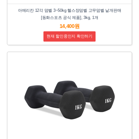
아메리칸 12각 덤벨 3~50kg 헬스장덤벨 고무덤벨 낱개판매
[동화스포츠 공식 제품], 3kg, 1개
14,400원
현재 할인중인지 확인하기