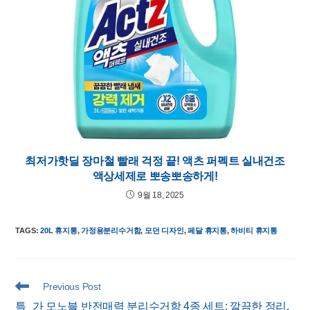
최저가핫딜 장마철 빨래 걱정 끝! 액츠 퍼펙트 실내건조
액상세제로 뽀송뽀송하게!
9월 18, 2025
TAGS
:
20L 휴지통
,
가정용분리수거함
,
모던 디자인
,
페달 휴지통
,
하비티 휴지통
Read
Previous Post
more
특_가 모노블 반전매력 분리수거함 4종 세트: 깔끔한 정리,