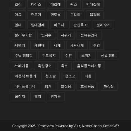
걸이
다이소
대걸레
락스
막대걸레
머그
면도기
면도날
문걸이
물걸레
밀대
밀대걸레
바구니
반신욕조
분리수거
분리수거함
빗자루
샤워기
섬유유연제
세면기
세면대
세제
세탁세제
수건
수납 정리함
수도꼭지
수전
스퀴지
신발 정리
쓰레기통
욕실청소
욕조
음식물쓰레기통
이동식 트롤리
청소솔
청소포
타올
테이프클리너
행거
호신용
호신용품
화장실
화장지
휴지
휴지통
Copyright 2026 - Proreview.Powered by
Vultr
,
NameCheap
, OceanWP