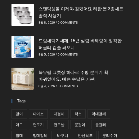
스텐믹싱볼 이제야 찾았어요 리한 본 3종세트
솔직 사용기
8월 8, 2026
/
0 COMMENTS
드럼세탁기세제, 15년 살림 베테랑이 정착한
허글리 캡슐 써보니
8월 5, 2026
/
0 COMMENTS
북유럽 그릇장 하나로 주방 분위기 확
바뀌었어요, 예쁜 수납은 기본!
8월 4, 2026
/
0 COMMENTS
Tags
걸이
다이소
대걸레
락스
막대걸레
머그
면도기
면도날
문걸이
물걸레
밀대
밀대걸레
바구니
반신욕조
분리수거