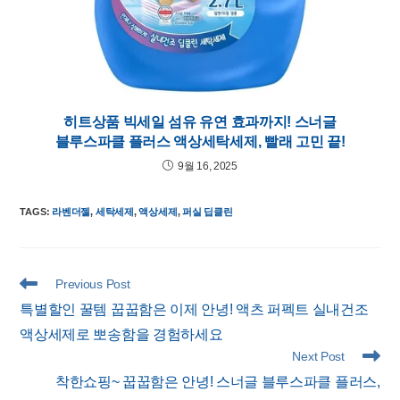
히트상품 빅세일 섬유 유연 효과까지! 스너글
블루스파클 플러스 액상세탁세제, 빨래 고민 끝!
9월 16, 2025
TAGS
:
라벤더젤
,
세탁세제
,
액상세제
,
퍼실 딥클린
Read
Previous Post
more
특별할인 꿀템 꿉꿉함은 이제 안녕! 액츠 퍼펙트 실내건조
articles
액상세제로 뽀송함을 경험하세요
Next Post
착한쇼핑~ 꿉꿉함은 안녕! 스너글 블루스파클 플러스,