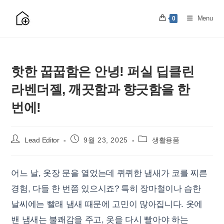
Skip
to
Menu
0
content
핫한 꿉꿉함은 안녕! 퍼실 딥클린
라벤더젤, 깨끗함과 향긋함을 한
번에!
Post
Post
Post
Lead Editor
9월 23, 2025
생활용품
author:
published:
category:
어느 날, 옷장 문을 열었는데 퀴퀴한 냄새가 코를 찌른
경험, 다들 한 번쯤 있으시죠? 특히 장마철이나 습한
날씨에는 빨래 냄새 때문에 고민이 많아집니다. 옷에
밴 냄새는 불쾌감을 주고, 옷을 다시 빨아야 하는