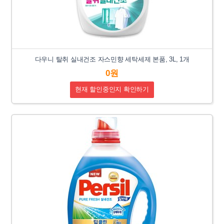
다우니 탈취 실내건조 자스민향 세탁세제 본품, 3L, 1개
0원
현재 할인중인지 확인하기