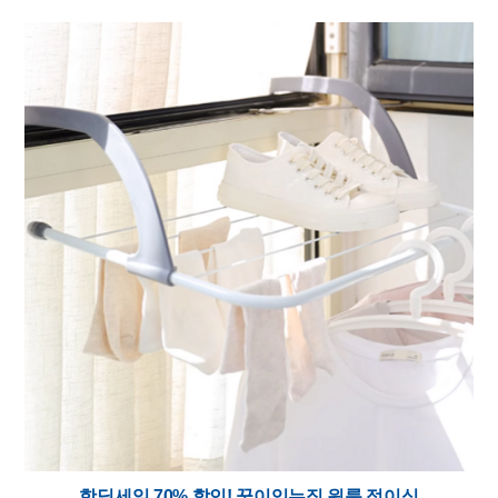
핫딜세일 70% 할인! 꿈이있는집 원룸 접이식