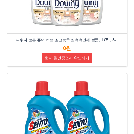
다우니 코튼 퓨어 러브 초고농축 섬유유연제 본품, 1.05L, 3개
0원
현재 할인중인지 확인하기