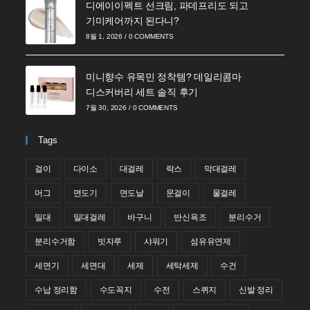
디에이이펙트 선크림, 파데프리도 되고
기미케어까지 된다니?
8월 1, 2026
/
0 COMMENTS
미니향수 유목민 정착템? 데일리콤마
디스커버리 세트 솔직 후기
7월 30, 2026
/
0 COMMENTS
Tags
걸이
다이소
대걸레
락스
막대걸레
머그
면도기
면도날
문걸이
물걸레
밀대
밀대걸레
바구니
반신욕조
분리수거
분리수거함
빗자루
샤워기
섬유유연제
세면기
세면대
세제
세탁세제
수건
수납 정리함
수도꼭지
수전
스퀴지
신발 정리