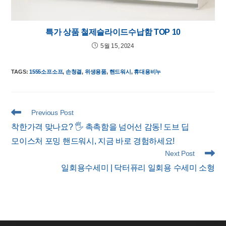
특가 상품 철제슬라이드수납함 TOP 10
5월 15, 2024
TAGS
:
1555소프소프
,
손청결
,
위생용품
,
핸드워시
,
휴대용비누
Read
Previous Post
more
착한가격 맞나요? 🖐️ 촉촉함을 넘어선 감동! 도브 딥
articles
모이스처 포밍 핸드워시, 지금 바로 경험하세요!
Next Post
일회용수세미 | 닥터퓨리 일회용 수세미 소형